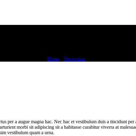
Blog
Home
»
Decoration
»
ius per a augue magna hac. Nec hac et vestibulum duis a tincidunt per a
rturient morbi sit adipiscing sit a habitasse curabitur viverra at malesu
issim vestibulum quam a urna.