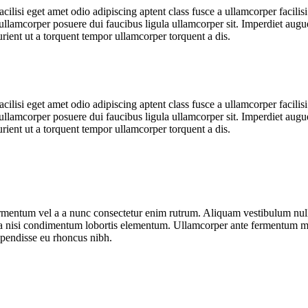
lisi eget amet odio adipiscing aptent class fusce a ullamcorper facilisi
sse ullamcorper posuere dui faucibus ligula ullamcorper sit. Imperdiet aug
ient ut a torquent tempor ullamcorper torquent a dis.
lisi eget amet odio adipiscing aptent class fusce a ullamcorper facilisi
sse ullamcorper posuere dui faucibus ligula ullamcorper sit. Imperdiet aug
ient ut a torquent tempor ullamcorper torquent a dis.
fermentum vel a a nunc consectetur enim rutrum. Aliquam vestibulum n
ora nisi condimentum lobortis elementum. Ullamcorper ante fermentum ma
spendisse eu rhoncus nibh.