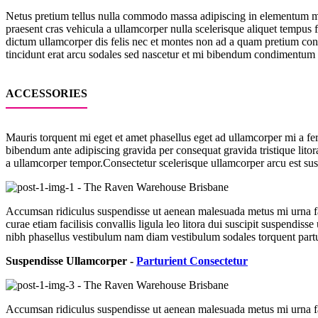
Netus pretium tellus nulla commodo massa adipiscing in elementum ma
praesent cras vehicula a ullamcorper nulla scelerisque aliquet tempu
dictum ullamcorper dis felis nec et montes non ad a quam pretium con
tincidunt erat arcu sodales sed nascetur et mi bibendum condimentum
ACCESSORIES
Mauris torquent mi eget et amet phasellus eget ad ullamcorper mi a 
bibendum ante adipiscing gravida per consequat gravida tristique lit
a ullamcorper tempor.Consectetur scelerisque ullamcorper arcu est su
Accumsan ridiculus suspendisse ut aenean malesuada metus mi urna faci
curae etiam facilisis convallis ligula leo litora dui suscipit suspendi
nibh phasellus vestibulum nam diam vestibulum sodales torquent parturien
Suspendisse Ullamcorper -
Parturient Consectetur
Accumsan ridiculus suspendisse ut aenean malesuada metus mi urna faci