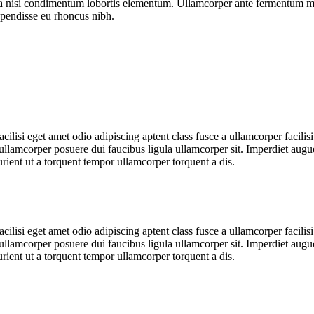
ora nisi condimentum lobortis elementum. Ullamcorper ante fermentum ma
spendisse eu rhoncus nibh.
lisi eget amet odio adipiscing aptent class fusce a ullamcorper facilisi
sse ullamcorper posuere dui faucibus ligula ullamcorper sit. Imperdiet aug
ient ut a torquent tempor ullamcorper torquent a dis.
lisi eget amet odio adipiscing aptent class fusce a ullamcorper facilisi
sse ullamcorper posuere dui faucibus ligula ullamcorper sit. Imperdiet aug
ient ut a torquent tempor ullamcorper torquent a dis.