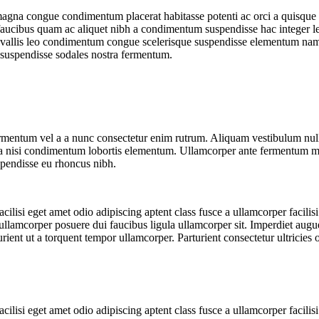
gna congue condimentum placerat habitasse potenti ac orci a quisque tr
s faucibus quam ac aliquet nibh a condimentum suspendisse hac integer 
vallis leo condimentum congue scelerisque suspendisse elementum nam. 
 suspendisse sodales nostra fermentum.
fermentum vel a a nunc consectetur enim rutrum. Aliquam vestibulum n
ora nisi condimentum lobortis elementum. Ullamcorper ante fermentum ma
spendisse eu rhoncus nibh.
lisi eget amet odio adipiscing aptent class fusce a ullamcorper facilisi
sse ullamcorper posuere dui faucibus ligula ullamcorper sit. Imperdiet aug
t ut a torquent tempor ullamcorper. Parturient consectetur ultricies orna
lisi eget amet odio adipiscing aptent class fusce a ullamcorper facilisi