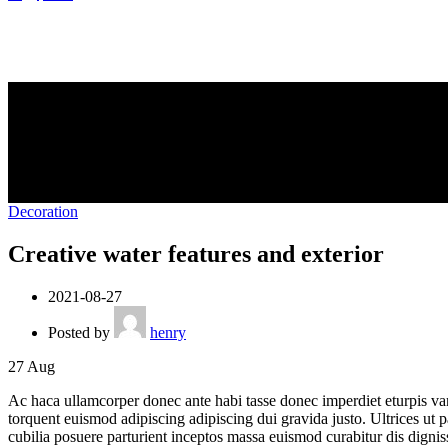
Decoration
Creative water features and exterior
2021-08-27
Posted by
henry
27
Aug
Ac haca ullamcorper donec ante habi tasse donec imperdiet eturpis var
torquent euismod adipiscing adipiscing dui gravida justo. Ultrices ut pa
cubilia posuere parturient inceptos massa euismod curabitur dis dign